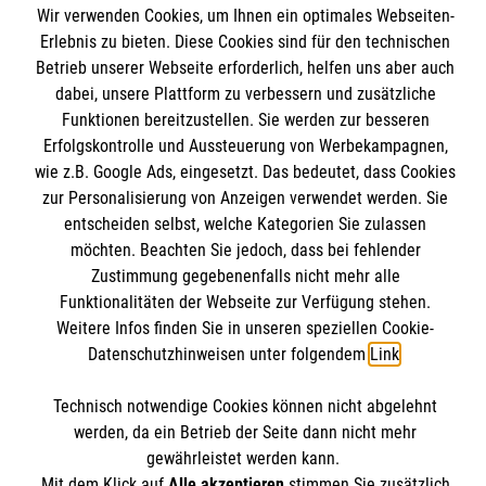
Abschicken
Wir verwenden Cookies, um Ihnen ein optimales Webseiten-
Erlebnis zu bieten. Diese Cookies sind für den technischen
Betrieb unserer Webseite erforderlich, helfen uns aber auch
dabei, unsere Plattform zu verbessern und zusätzliche
Funktionen bereitzustellen. Sie werden zur besseren
Erfolgskontrolle und Aussteuerung von Werbekampagnen,
Wir Malteser
wie z.B. Google Ads, eingesetzt. Das bedeutet, dass Cookies
zur Personalisierung von Anzeigen verwendet werden. Sie
entscheiden selbst, welche Kategorien Sie zulassen
Arbeitgeber Malteser
möchten. Beachten Sie jedoch, dass bei fehlender
Im Rettungsdienst arbeiten
Zustimmung gegebenenfalls nicht mehr alle
Informationen
Funktionalitäten der Webseite zur Verfügung stehen.
Wir Malteser
Weitere Infos finden Sie in unseren speziellen Cookie-
Datenschutzhinweisen unter folgendem
Link
.
Unser Kursangebot
Kontakt
Malteser online
Technisch notwendige Cookies können nicht abgelehnt
Datenschutz
werden, da ein Betrieb der Seite dann nicht mehr
gewährleistet werden kann.
AGB
Malteserorden
Mit dem Klick auf
Alle akzeptieren
stimmen Sie zusätzlich